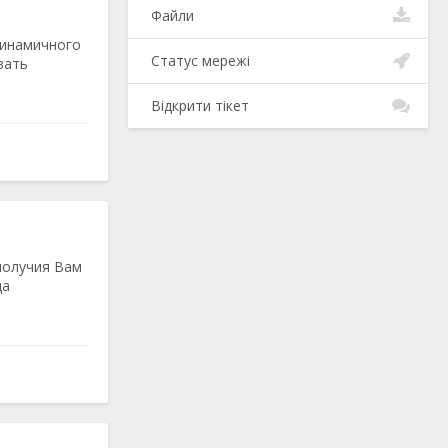
Файли
динамичного
Статус мережі
вать
Відкрити тікет
получия Вам
да