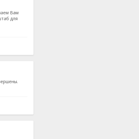
лаем Вам
штаб для
вершены.