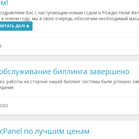
ом!
оздравляем Вас с наступающим новым годом и Рождеством! Же
я в новом году, мы в свою очередь обеспечим необходимый мас
ЧИТАТЬ ДАЛІ
3
 обслуживание биллинга завершено
ех. работы на стороне нашей биллинг системы были успешно за
идание.
 2022
cPanel по лучшим ценам