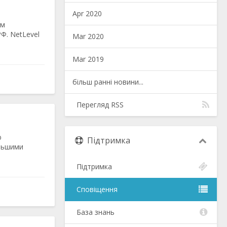
Apr 2020
ам
Ф. NetLevel
Mar 2020
Mar 2019
більш ранні новини...
Перегляд RSS
ю
Підтримка
льшими
Підтримка
Сповіщення
База знань