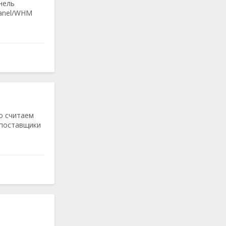
нель
Panel/WHM
о считаем
 поставщики