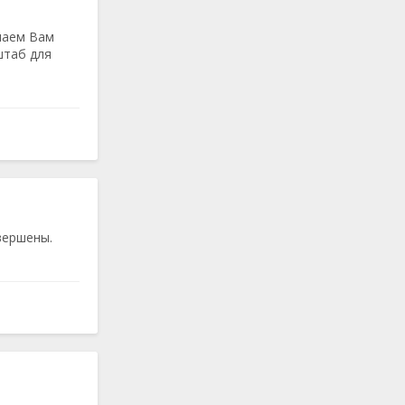
лаем Вам
штаб для
вершены.