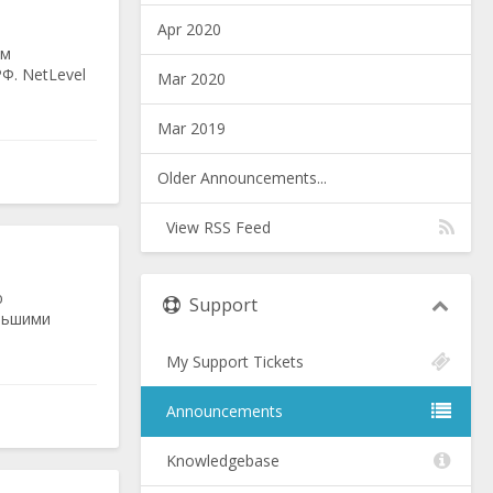
Apr 2020
ам
Ф. NetLevel
Mar 2020
Mar 2019
Older Announcements...
View RSS Feed
ю
Support
льшими
My Support Tickets
Announcements
Knowledgebase