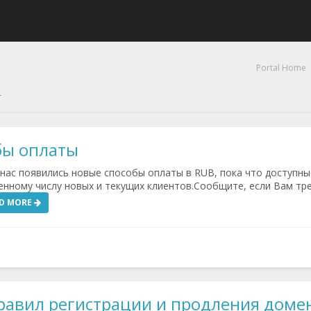
Portal Home
L
бы оплаты
нас появились новые способы оплаты в RUB, пока что доступны
енному числу новых и текущих клиентов.Сообщите, если Вам тр
D MORE
равил регистрации и продления доме