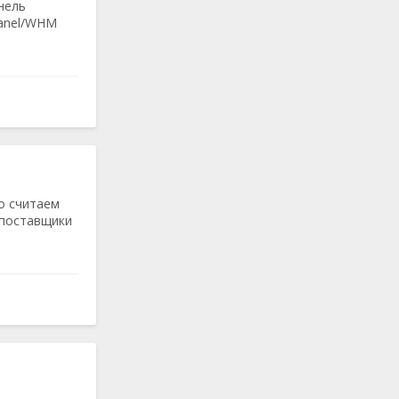
нель
Panel/WHM
о считаем
 поставщики