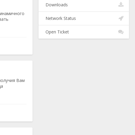
Downloads
динамичного
Network Status
вать
Open Ticket
получия Вам
да