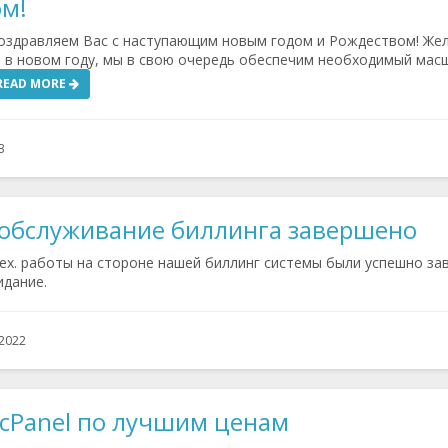
ом!
оздравляем Вас с наступающим новым годом и Рождеством! Же
я в новом году, мы в свою очередь обеспечим необходимый мас
READ MORE
3
 обслуживание биллинга завершено
ех. работы на стороне нашей биллинг системы были успешно за
идание.
 2022
cPanel по лучшим ценам