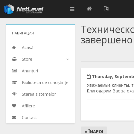
Техническ
НАВИГАЦИЯ
завершено
Acasă
Store
Anunțuri
Thursday, Septembe
Biblioteca de cunoștințe
Уважаемые клиенты, т
Благодарим Вас за ож
Starea sistemelor
Afiliere
Contact
« ÎNAPOI