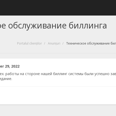
ое обслуживание биллинга
Portalul clienților
Anunțuri
Техническое обслуживание би
r 29, 2022
ех. работы на стороне нашей биллинг системы были успешно за
идание.