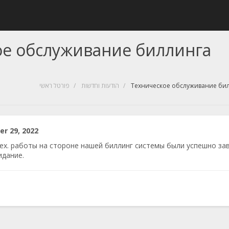
ое обслуживание биллинга
פורטל ראשי
הודעות וחדשות
Техническое обслуживание би
r 29, 2022
ех. работы на стороне нашей биллинг системы были успешно за
идание.