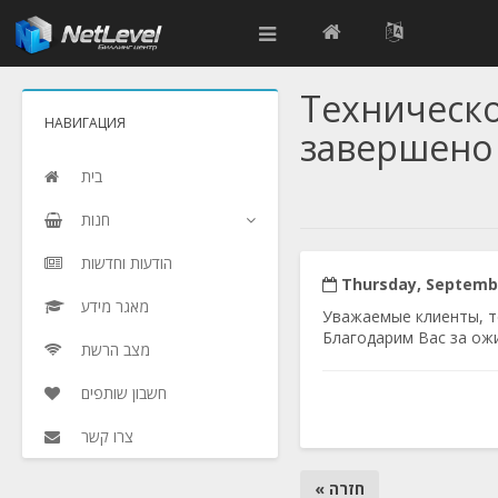
Техническ
НАВИГАЦИЯ
завершено
בית
חנות
הודעות וחדשות
Thursday, Septembe
מאגר מידע
Уважаемые клиенты, т
Благодарим Вас за ож
מצב הרשת
חשבון שותפים
צרו קשר
« חזרה