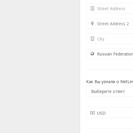
Как Вы узнали о NetLev