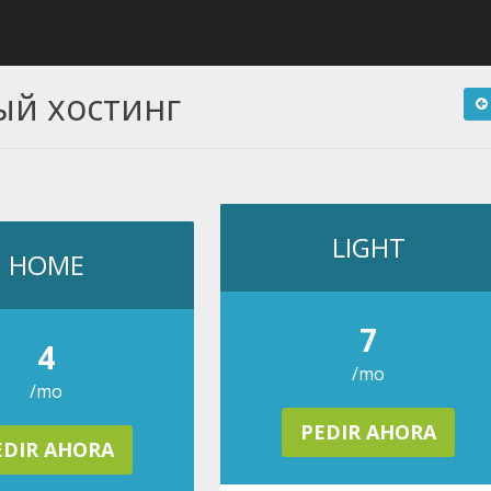
ый хостинг
LIGHT
HOME
7
4
/mo
/mo
PEDIR AHORA
EDIR AHORA