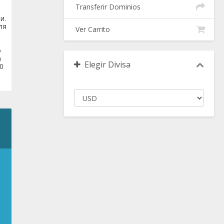
Transferir Dominios
и.
ля
Ver Carrito
о
а
Elegir Divisa
0