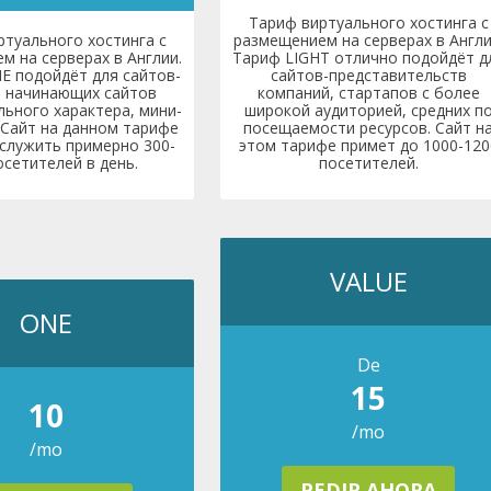
Тариф виртуального хостинга с
ртуального хостинга с
размещением на серверах в Англи
м на серверах в Англии.
Тариф LIGHT отлично подойдёт д
 подойдёт для сайтов-
сайтов-представительств
, начинающих сайтов
компаний, стартапов с более
льного характера, мини-
широкой аудиторией, средних п
 Сайт на данном тарифе
посещаемости ресурсов. Сайт н
служить примерно 300-
этом тарифе примет до 1000-120
осетителей в день.
посетителей.
VALUE
ONE
De
15
10
/mo
/mo
PEDIR AHORA