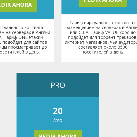
EDIR AHORA
Тариф виртуального хостинга с
ртуального хостинга с
размещением на серверах в Англ
м на серверах в Англии
или США. Тариф VALUE хорошо
. Тариф ONE этакий
подойдёт для торрент трекеров
, подойдёт для сайтов
интернет магазинов, чья аудитор
ицы просматривает до
составляет около 3500
осетителей в день.
посетителей в день.
PRO
20
/mo
PEDIR AHORA