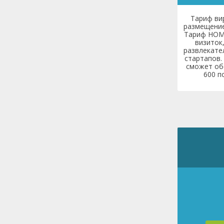
Тариф ви
размещение
Тариф HOME
визиток
развлекате
стартапов.
сможет об
600 п