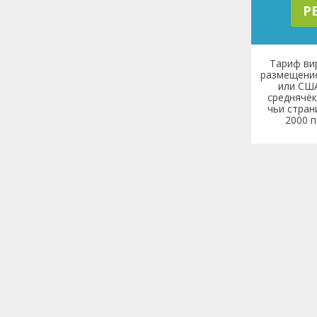
P
Тариф ви
размещение
или США
среднячёк
чьи стран
2000 п