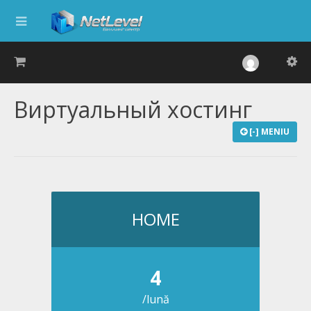
Виртуальный хостинг
[-] MENIU
HOME
4
/lună