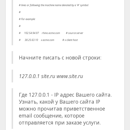
# lines or following the machine name denoted by a '#' symbol.
#
# For example:
#
# 102.54.94.97 rhino.acme.com # source server
# 38.25.63.10 x.acme.com # x client host
Начните писать с новой строки:
127.0.0.1 site.ru www.site.ru
Где 127.0.0.1 - IP адрес Вашего сайта.
Узнать, какой у Вашего сайта IP
можно прочитав приветственное
email сообщение, которое
отправляется при заказе услуги.