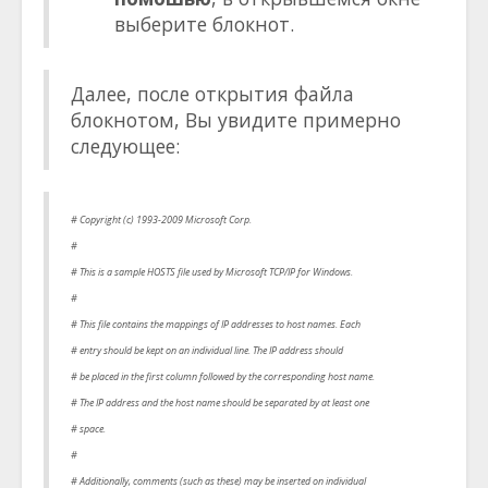
выберите блокнот.
Далее, после открытия файла
блокнотом, Вы увидите примерно
следующее:
# Copyright (c) 1993-2009 Microsoft Corp.
#
# This is a sample HOSTS file used by Microsoft TCP/IP for Windows.
#
# This file contains the mappings of IP addresses to host names. Each
# entry should be kept on an individual line. The IP address should
# be placed in the first column followed by the corresponding host name.
# The IP address and the host name should be separated by at least one
# space.
#
# Additionally, comments (such as these) may be inserted on individual