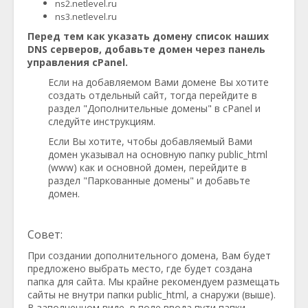
ns2.netlevel.ru
ns3.netlevel.ru
Перед тем как указать домену список наших
DNS серверов, добавьте домен через панель
управления cPanel.
Если на добавляемом Вами домене Вы хотите
создать отдельный сайт, тогда перейдите в
раздел "Дополнительные домены" в cPanel и
следуйте инструкциям.
Если Вы хотите, чтобы добавляемый Вами
домен указывал на основную папку public_html
(www) как и основной домен, перейдите в
раздел "Паркованные домены" и добавьте
домен.
Совет:
При создании дополнительного домена, Вам будет
предложено выбрать место, где будет создана
папка для сайта. Мы крайне рекомендуем размещать
сайты не внутри папки public_html, а снаружи (выше).
В заполненном виде, в поле ввода пути папки,