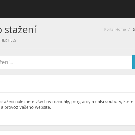
 stažení
Portal Home
S
ER FILES
stažení naleznete všechny manuály, programy a další soubory, kter
 a provoz Vašeho website.