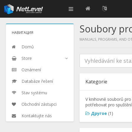
Soubory pro
НАВИГАЦИЯ
MANUALS, PROGRAMS, AND OTH
Domů
Store
Oznámení
Databáze řešení
Kategorie
Stav systému
V knihovně souborů pro 
Obchodní zástupci
potřebovat pro spuštění
Другое
(1)
Kontaktujte nás