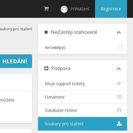
Přihlášení
Registrace
oubory pro stažení
Nejčastěji stahované
Антивирус
Podpora
Moje support tickety
Oznámení
é můžete
Databáze řešení
Soubory pro stažení