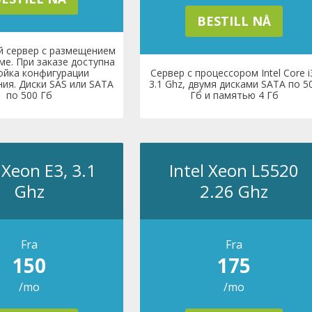
BESTILL NÅ
 сервер с размещением
ме. При заказе доступна
ойка конфигурации
Сервер с процессором Intel Core i
ия. Диски SAS или SATA
3.1 Ghz, двумя дисками SATA по 5
по 500 Гб
Гб и памятью 4 Гб
 Xeon E3, 3.1
Intel Xeon L5520
Ghz
2.26 Ghz
Fra
Fra
150
175
/mo
/mo