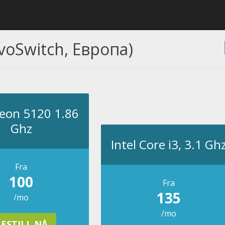
voSwitch, Европа)
Xeon 5120 1.86
Ghz
Intel Core i3, 3.1 Gh
Fra
100
Fra
135
/mo
/mo
ESTILL NÅ