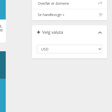
Overfør et domene
Se handlevogn »
3,
00
Velg valuta