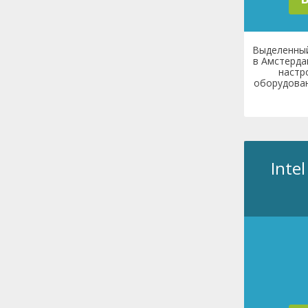
Выделенный
в Амстерда
настр
оборудован
Intel