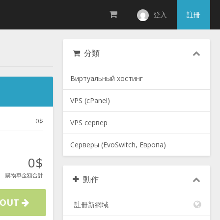
登入
註冊
分類
Виртуальный хостинг
VPS (cPanel)
0$
VPS сервер
Серверы (EvoSwitch, Европа)
0$
購物車金額合計
動作
KOUT
註冊新網域