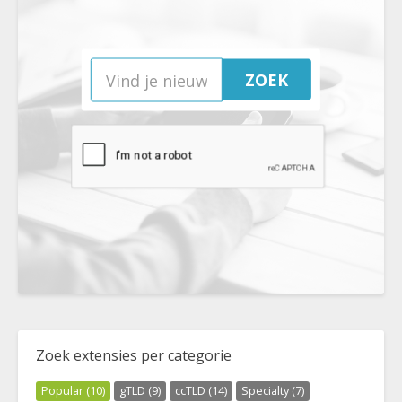
ZOEK
Zoek extensies per categorie
Popular (10)
gTLD (9)
ccTLD (14)
Specialty (7)